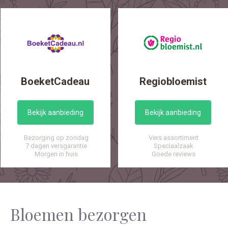
BoeketCadeau
Regiobloemist
Bekijk aanbieding
Bekijk aanbieding
Bezorging op zondag
Vers assortiment
7 dagen versgarantie
Speciaalzaak
Morgen in huis
Goede reviews
Bloemen bezorgen