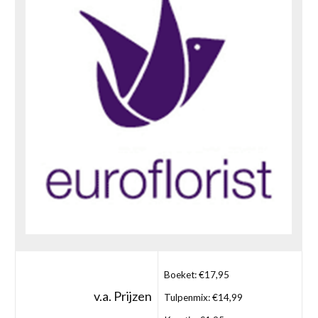
Boeket: €17,95
v.a. Prijzen
Tulpenmix: €14,99