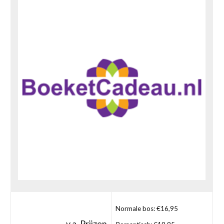
Normale bos: €16,95
v.a. Prijzen