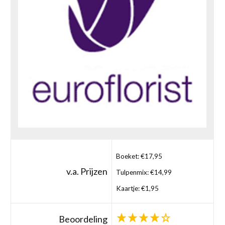
Boeket: €17,95
v.a. Prijzen
Tulpenmix: €14,99
Kaartje: €1,95
Beoordeling