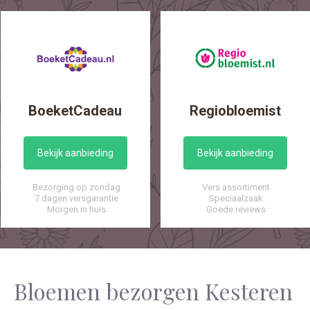
BoeketCadeau
Regiobloemist
Bekijk aanbieding
Bekijk aanbieding
Bezorging op zondag
Vers assortiment
7 dagen versgarantie
Speciaalzaak
Morgen in huis
Goede reviews
Bloemen bezorgen Kesteren