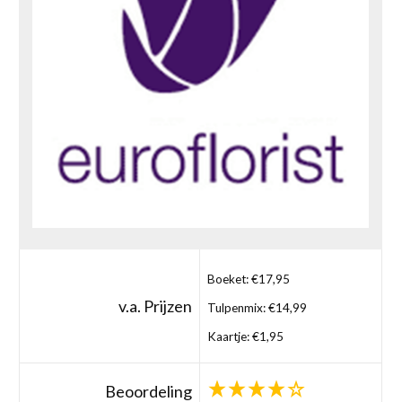
Boeket: €17,95
v.a. Prijzen
Tulpenmix: €14,99
Kaartje: €1,95
Beoordeling