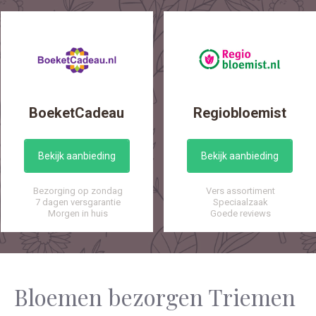
BoeketCadeau
Regiobloemist
Bekijk aanbieding
Bekijk aanbieding
Bezorging op zondag
Vers assortiment
7 dagen versgarantie
Speciaalzaak
Morgen in huis
Goede reviews
Bloemen bezorgen Triemen