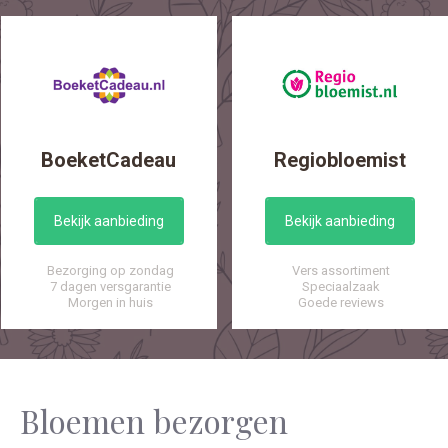
BoeketCadeau
Regiobloemist
Bekijk aanbieding
Bekijk aanbieding
Bezorging op zondag
Vers assortiment
7 dagen versgarantie
Speciaalzaak
Morgen in huis
Goede reviews
Bloemen bezorgen