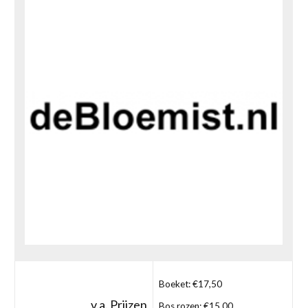
Boeket: €17,50
v.a. Prijzen
Bos rozen: €15,00