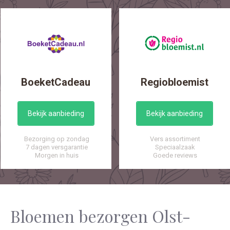
BoeketCadeau
Regiobloemist
Bekijk aanbieding
Bekijk aanbieding
Bezorging op zondag
Vers assortiment
7 dagen versgarantie
Speciaalzaak
Morgen in huis
Goede reviews
Bloemen bezorgen Olst-