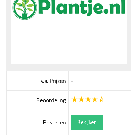
v.a. Prijzen
-
Beoordeling
Bestellen
Bekijken