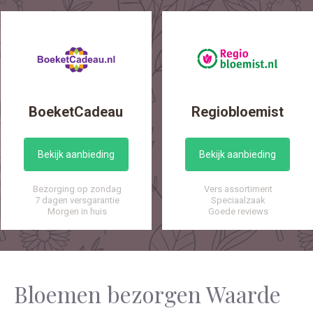
BoeketCadeau
Regiobloemist
Bekijk aanbieding
Bekijk aanbieding
Bezorging op zondag
Vers assortiment
7 dagen versgarantie
Speciaalzaak
Morgen in huis
Goede reviews
Bloemen bezorgen Waarde