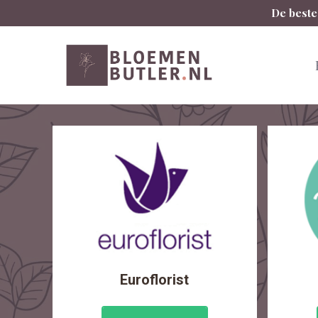
Spring
De beste
naar
inhoud
Euroflorist