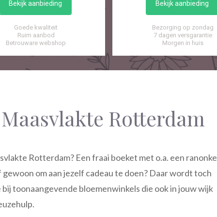
Bekijk aanbieding
Bekijk aanbieding
Goede kwaliteit
Bezorging op zondag
Ruim aanbod
7 dagen versgarantie
Betrouware webshop
Morgen in huis
 Maasvlakte Rotterdam
vlakte Rotterdam? Een fraai boeket met o.a. een ranonke
of gewoon om aan jezelf cadeau te doen? Daar wordt toch
e bij toonaangevende bloemenwinkels die ook in jouw wijk
keuzehulp.