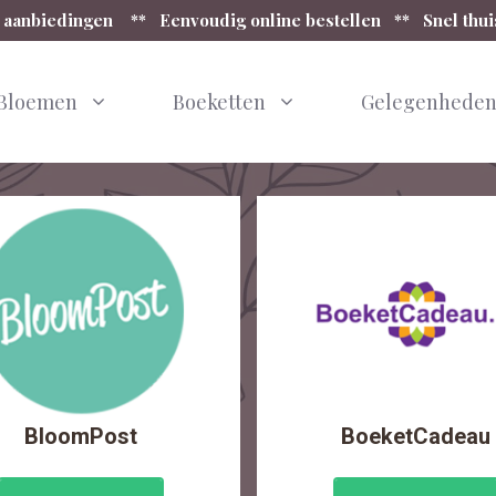
 aanbiedingen ** Eenvoudig online bestellen ** Snel thu
Bloemen
Boeketten
Gelegenhede
BloomPost
BoeketCadeau