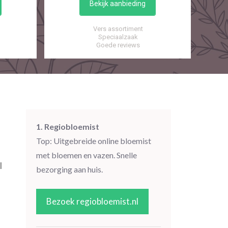
Bekijk aanbieding
Vers assortiment
Speciaalzaak
Goede reviews
1. Regiobloemist
Top: Uitgebreide online bloemist
met bloemen en vazen. Snelle
l
bezorging aan huis.
Bezoek regiobloemist.nl