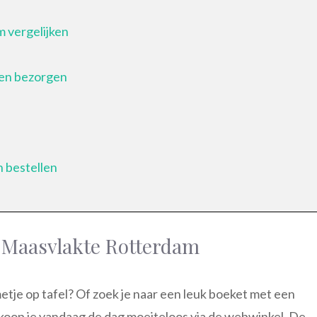
 vergelijken
en bezorgen
 bestellen
n Maasvlakte Rotterdam
metje op tafel? Of zoek je naar een leuk boeket met een
n koop je vandaag de dag moeiteloos via de webwinkel. De