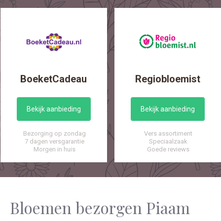
BoeketCadeau
Regiobloemist
Bekijk aanbieding
Bekijk aanbieding
Bezorging op zondag
Vers assortiment
7 dagen versgarantie
Speciaalzaak
Morgen in huis
Goede reviews
Bloemen bezorgen Piaam