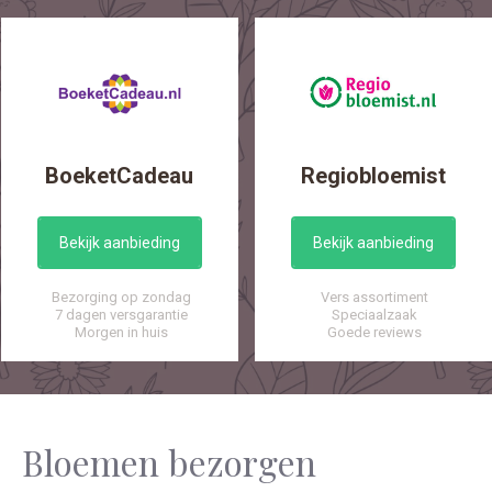
BoeketCadeau
Regiobloemist
Bekijk aanbieding
Bekijk aanbieding
Bezorging op zondag
Vers assortiment
7 dagen versgarantie
Speciaalzaak
Morgen in huis
Goede reviews
Bloemen bezorgen