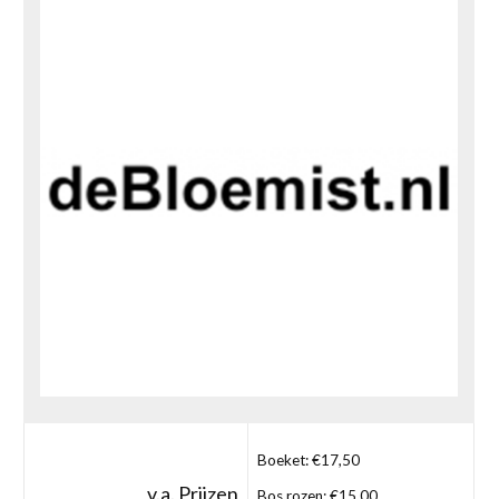
Boeket: €17,50
v.a. Prijzen
Bos rozen: €15,00