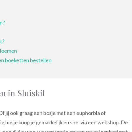
en?
t?
bloemen
en boeketten bestellen
 in Sluiskil
 Of jij ook graag een bosje met een euphorbia of
g bosje koop je gemakkelijk en snel via een webshop. De
n, een dikke week versgarantie en een royaal aanbod met