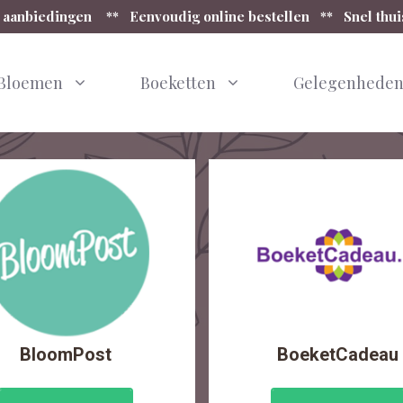
 aanbiedingen ** Eenvoudig online bestellen ** Snel thu
Bloemen
Boeketten
Gelegenhede
BloomPost
BoeketCadeau