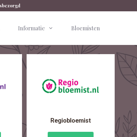
isbezorgd
n
Informatie
Bloemisten
Regiobloemist