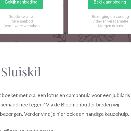
Bekijk aanbieding
Bekijk aanbieding
Goede kwaliteit
Bezorging op zondag
Ruim aanbod
7 dagen versgarantie
Betrouware webshop
Morgen in huis
Sluiskil
k boeket met o.a. een lotus en campanula voor een jubilaris
h niemand nee tegen? Via de Bloemenbutler bieden wij
k bezorgen. Verder vind je hier ook een handige keuzehulp.
e krijgen en om te geven.