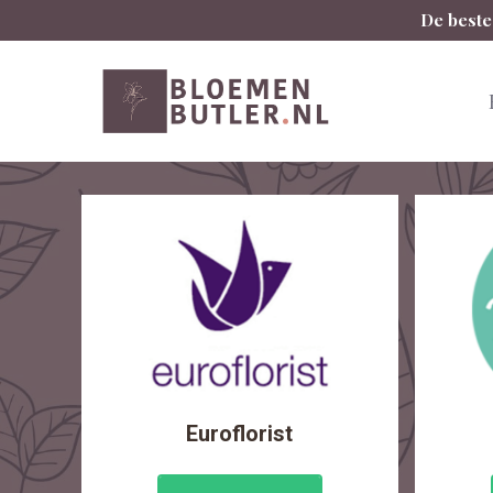
Spring
De beste
naar
inhoud
Euroflorist