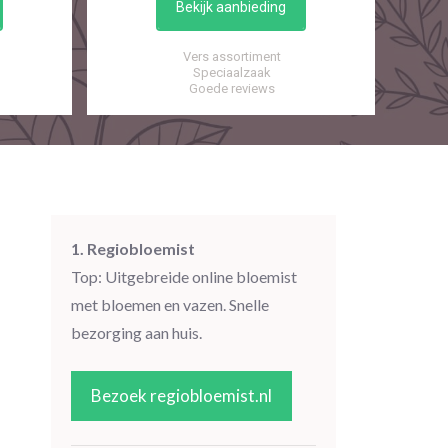
Bekijk aanbieding
Vers assortiment
Speciaalzaak
Goede reviews
1. Regiobloemist
Top: Uitgebreide online bloemist
met bloemen en vazen. Snelle
bezorging aan huis.
Bezoek regiobloemist.nl