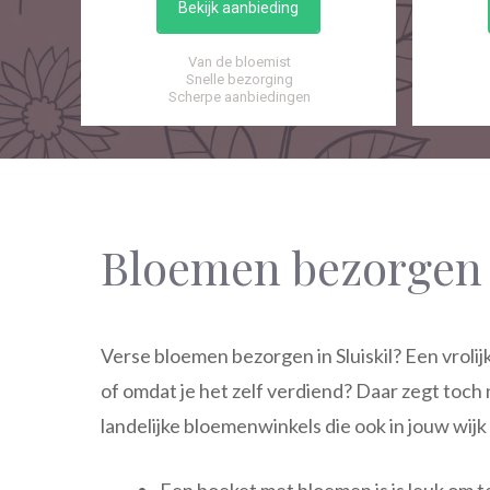
Bekijk aanbieding
Van de bloemist
Snelle bezorging
Scherpe aanbiedingen
Bloemen bezorgen 
Verse bloemen bezorgen in Sluiskil? Een vrolij
of omdat je het zelf verdiend? Daar zegt toc
landelijke bloemenwinkels die ook in jouw wij
Een boeket met bloemen is is leuk om t