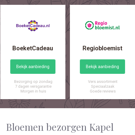
BoeketCadeau
Regiobloemist
Bekijk aanbieding
Bekijk aanbieding
Bezorging op zondag
Vers assortiment
7 dagen versgarantie
Speciaalzaak
Morgen in huis
Goede reviews
Bloemen bezorgen Kapel