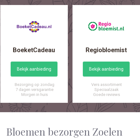
BoeketCadeau
Regiobloemist
Bekijk aanbieding
Bekijk aanbieding
Bezorging op zondag
Vers assortiment
7 dagen versgarantie
Speciaalzaak
Morgen in huis
Goede reviews
Bloemen bezorgen Zoelen