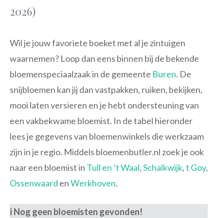
2026)
Wil je jouw favoriete boeket met al je zintuigen
waarnemen? Loop dan eens binnen bij de bekende
bloemenspeciaalzaak in de gemeente
Buren
. De
snijbloemen kan jij dan vastpakken, ruiken, bekijken,
mooi laten versieren en je hebt ondersteuning van
een vakbekwame bloemist. In de tabel hieronder
lees je gegevens van bloemenwinkels die werkzaam
zijn in je regio. Middels bloemenbutler.nl zoek je ook
naar een bloemist in
Tull en ’t Waal
,
Schalkwijk
,
t Goy
,
Ossenwaard
en
Werkhoven
.
ℹ️ Nog geen bloemisten gevonden!