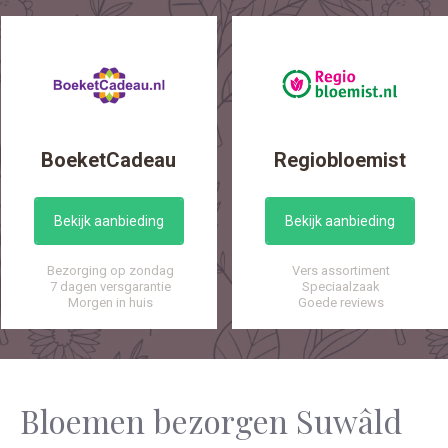
BoeketCadeau
Regiobloemist
Bekijk aanbieding
Bekijk aanbieding
Bezorging op zondag
Vers assortiment
7 dagen versgarantie
Speciaalzaak
Morgen in huis
Goede reviews
Bloemen bezorgen Suwâld