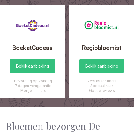
BoeketCadeau
Regiobloemist
Bekijk aanbieding
Bekijk aanbieding
Bezorging op zondag
Vers assortiment
7 dagen versgarantie
Speciaalzaak
Morgen in huis
Goede reviews
Bloemen bezorgen De