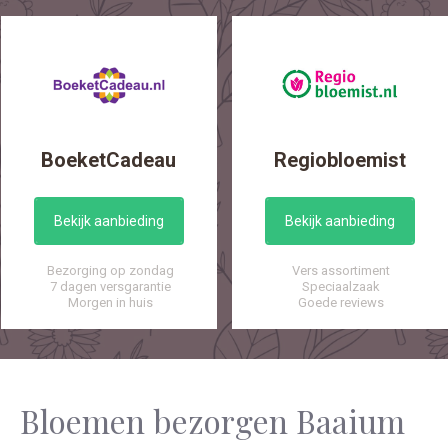
BoeketCadeau
Regiobloemist
Bekijk aanbieding
Bekijk aanbieding
Bezorging op zondag
Vers assortiment
7 dagen versgarantie
Speciaalzaak
Morgen in huis
Goede reviews
Bloemen bezorgen Baaium