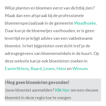
Wil je planten en bloemen eerst van dichtbij zien?
Maak dan een afspraak bij de professionele
bloemenspeciaalzaak in de gemeente
Waadhoeke
.
Daar kun je de bloemetjes vasthouden, er is geen
levertijd en je krijgt advies van een vakbekwame
bloemist. In het bijgesloten overzicht tref je de
adresgegevens van bloemenwinkels in de buurt. Op
deze website kan je ook bloemisten zoeken in
Easterlittens
,
Baard
,
Leons
,
Húns
en
Winsum
.
ℹ️ Nog geen bloemisten gevonden!
Jouw bloemist aanmelden?
Klik hier
om een nieuwe
bloemist in deze regio toe te voegen