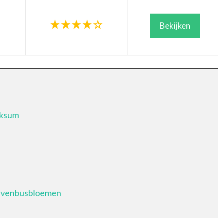
Bekijken
oksum
ievenbusbloemen