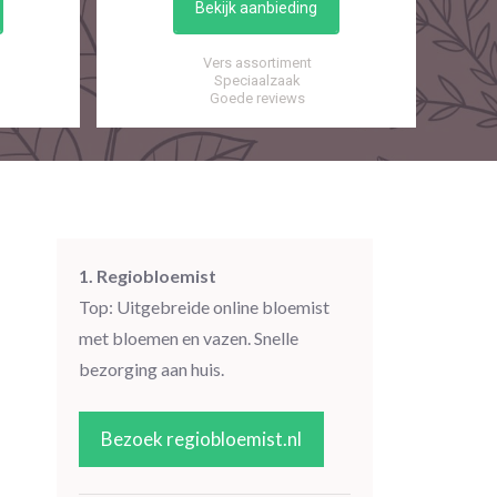
Bekijk aanbieding
Vers assortiment
Speciaalzaak
Goede reviews
1. Regiobloemist
Top: Uitgebreide online bloemist
met bloemen en vazen. Snelle
bezorging aan huis.
Bezoek regiobloemist.nl