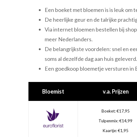
Een boeket met bloemen is is leuk om te
De heerlijke geur en de talrijke prachti
Via internet bloemen bestellen bij sho
meer Nederlanders.
De belangrijkste voordelen: snel en ee
soms al dezelfde dag aan huis geleverd
Een goedkoop bloemetje versturen in B
Bloemist
v.a. Prijzen
Boeket: €17,95
Tulpenmix: €14,99
Kaartje: €1,95