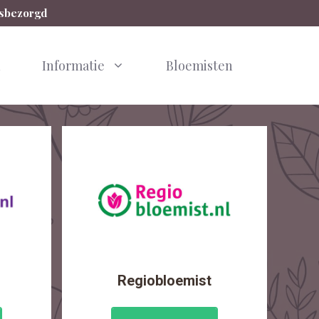
isbezorgd
n
Informatie
Bloemisten
Regiobloemist