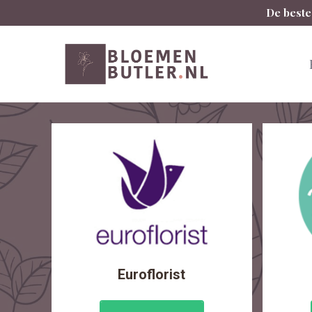
Spring
De beste
naar
inhoud
Euroflorist