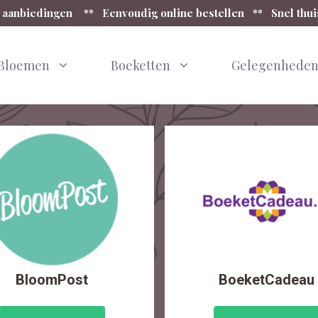
 aanbiedingen ** Eenvoudig online bestellen ** Snel thu
Bloemen
Boeketten
Gelegenhede
BloomPost
BoeketCadeau