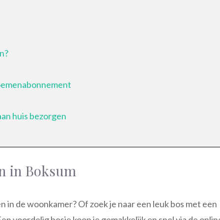
en?
 bloemenabonnement
aan huis bezorgen
en in Boksum
men in de woonkamer? Of zoek je naar een leuk bos met een
n voordelig bosje koop je gemakkelijk en snel via de onlin