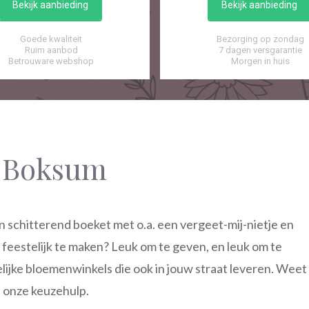
Bekijk aanbieding
Bekijk aanbieding
Goede kwaliteit
Bezorging op zondag
Ruim aanbod
7 dagen versgarantie
Betrouware webshop
Morgen in huis
 Boksum
schitterend boeket met o.a. een vergeet-mij-nietje en
feestelijk te maken? Leuk om te geven, en leuk om te
elijke bloemenwinkels die ook in jouw straat leveren. Weet
n onze keuzehulp.