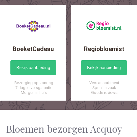
BoeketCadeau
Regiobloemist
Bekijk aanbieding
Bekijk aanbieding
Bezorging op zondag
Vers assortiment
7 dagen versgarantie
Speciaalzaak
Morgen in huis
Goede reviews
Bloemen bezorgen Acquoy