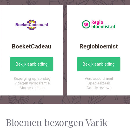
BoeketCadeau
Regiobloemist
Bekijk aanbieding
Bekijk aanbieding
Bezorging op zondag
Vers assortiment
7 dagen versgarantie
Speciaalzaak
Morgen in huis
Goede reviews
Bloemen bezorgen Varik