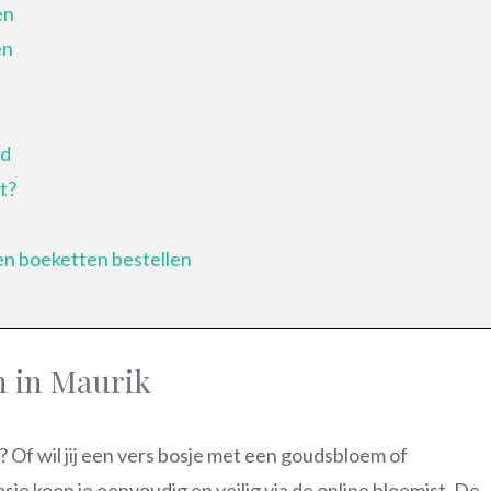
en
en
id
t?
en boeketten bestellen
n in Maurik
is? Of wil jij een vers bosje met een goudsbloem of
je koop je eenvoudig en veilig via de online bloemist. De