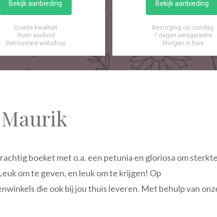
Bekijk aanbieding
Bekijk aanbieding
Goede kwaliteit
Bezorging op zondag
Ruim aanbod
7 dagen versgarantie
Betrouware webshop
Morgen in huis
 Maurik
achtig boeket met o.a. een petunia en gloriosa om sterkt
 Leuk om te geven, en leuk om te krijgen! Op
nwinkels die ook bij jou thuis leveren. Met behulp van onz