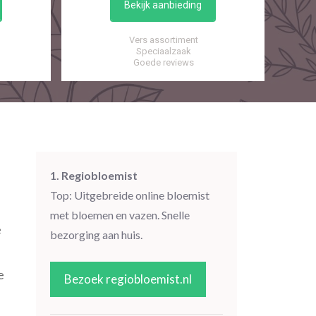
Bekijk aanbieding
Vers assortiment
Speciaalzaak
Goede reviews
1. Regiobloemist
Top: Uitgebreide online bloemist
met bloemen en vazen. Snelle
e
bezorging aan huis.
e
Bezoek regiobloemist.nl