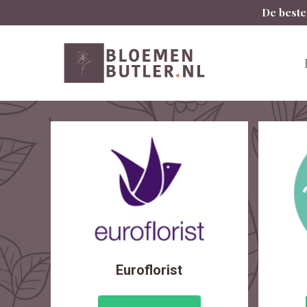
Spring
De beste
naar
inhoud
Euroflorist