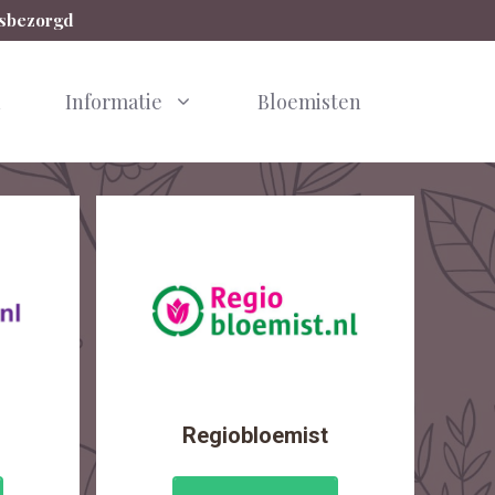
isbezorgd
n
Informatie
Bloemisten
Regiobloemist