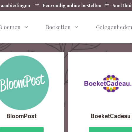
 aanbiedingen ** Eenvoudig online bestellen ** Snel thu
Bloemen
Boeketten
Gelegenhede
BloomPost
BoeketCadeau