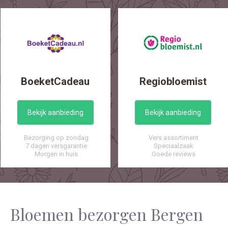
BoeketCadeau
Regiobloemist
Bekijk aanbieding
Bekijk aanbieding
Bezorging op zondag
Vers assortiment
7 dagen versgarantie
Speciaalzaak
Morgen in huis
Goede reviews
Bloemen bezorgen Bergen