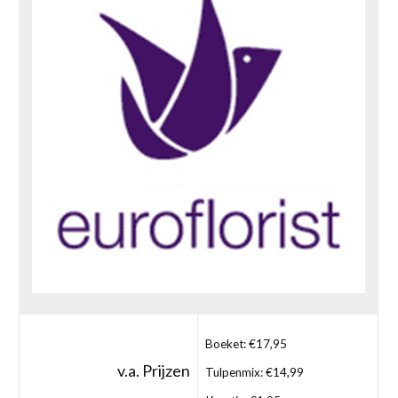
Boeket: €17,95
v.a. Prijzen
Tulpenmix: €14,99