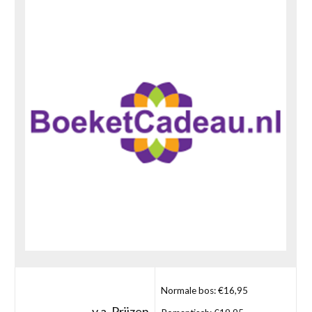
Normale bos: €16,95
v.a. Prijzen