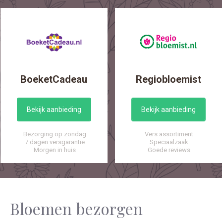
BoeketCadeau
Regiobloemist
Bekijk aanbieding
Bekijk aanbieding
Bezorging op zondag
Vers assortiment
7 dagen versgarantie
Speciaalzaak
Morgen in huis
Goede reviews
Bloemen bezorgen