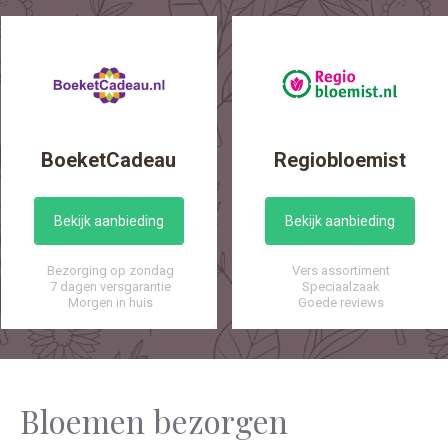
BoeketCadeau
Regiobloemist
Bekijk aanbieding
Bekijk aanbieding
Bezorging op zondag
Vers assortiment
7 dagen versgarantie
Speciaalzaak
Morgen in huis
Goede reviews
Bloemen bezorgen