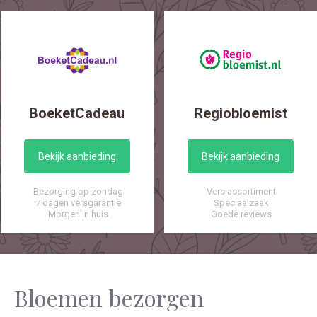
BoeketCadeau
Regiobloemist
Bekijk aanbieding
Bekijk aanbieding
Bezorging op zondag
Vers assortiment
7 dagen versgarantie
Speciaalzaak
Morgen in huis
Goede reviews
Bloemen bezorgen