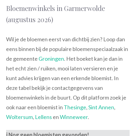
Bloemenwinkels in Garmerwolde
(augustus 2026)
Wil je de bloemen eerst van dichtbij zien? Loop dan
eens binnen bij de populaire bloemenspeciaalzaak in
de gemeente
Groningen
. Het boeket kan je dan in
het echt zien / ruiken, mooi laten versieren en je
kunt advies krijgen van een erkende bloemist. In
deze tabel bekijk je contactgegevens van
bloemenwinkels in de buurt. Op dit platform zoek je
ook naar een bloemist in
Thesinge
,
Sint Annen
,
Woltersum
,
Lellens
en
Winneweer
.
ℹ️ Nog geen bloemisten gevonden!