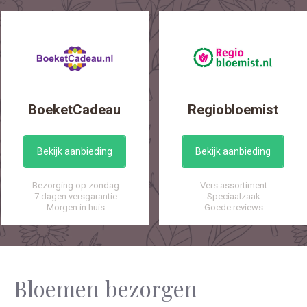
BoeketCadeau
Regiobloemist
Bekijk aanbieding
Bekijk aanbieding
Bezorging op zondag
Vers assortiment
7 dagen versgarantie
Speciaalzaak
Morgen in huis
Goede reviews
Bloemen bezorgen