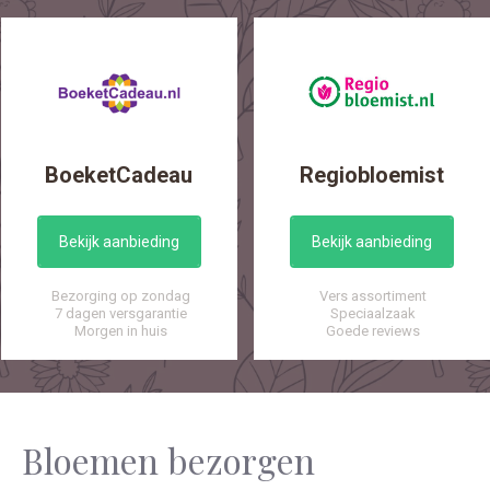
BoeketCadeau
Regiobloemist
Bekijk aanbieding
Bekijk aanbieding
Bezorging op zondag
Vers assortiment
7 dagen versgarantie
Speciaalzaak
Morgen in huis
Goede reviews
Bloemen bezorgen