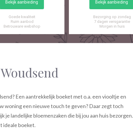
Bekijk aanbieding
Bekijk aanbieding
Goede kwaliteit
Bezorging op zondag
Ruim aanbod
7 dagen versgarantie
Betrouware webshop
Morgen in huis
 Woudsend
nd? Een aantrekkelijk boeket met o.a. een viooltje en
ouw woning een nieuwe touch te geven? Daar zegt toch
 je landelijke bloemenzaken die bij jou aan huis bezorgen.
t ideale boeket.