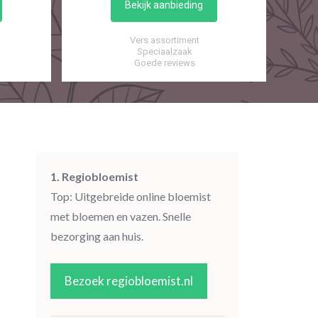
Bekijk aanbieding
Vers assortiment
Speciaalzaak
Goede reviews
1. Regiobloemist
Top: Uitgebreide online bloemist
met bloemen en vazen. Snelle
bezorging aan huis.
Bezoek regiobloemist.nl