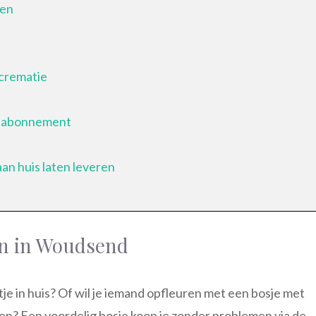
gen
crematie
enabonnement
an huis laten leveren
en in Woudsend
etje in huis? Of wil je iemand opfleuren met een bosje met
en? Een voordelig bosje koop je zonder problemen via de