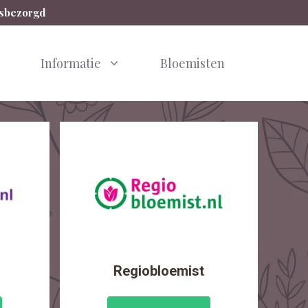
isbezorgd
n
Informatie
Bloemisten
Regiobloemist