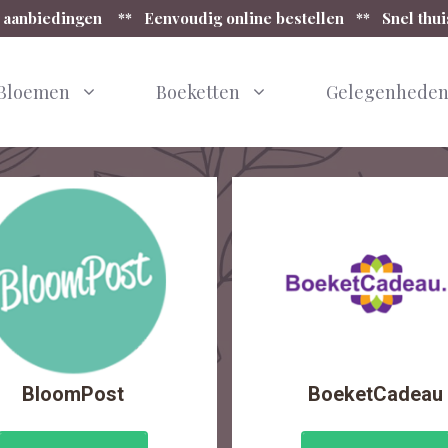
 aanbiedingen ** Eenvoudig online bestellen ** Snel thu
Bloemen
Boeketten
Gelegenhede
BloomPost
BoeketCadeau