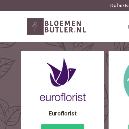
Spring
De beste
naar
inhoud
Euroflorist