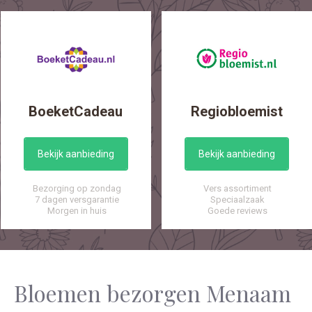
BoeketCadeau
Regiobloemist
Bekijk aanbieding
Bekijk aanbieding
Bezorging op zondag
Vers assortiment
7 dagen versgarantie
Speciaalzaak
Morgen in huis
Goede reviews
Bloemen bezorgen Menaam